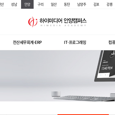
안산
성남
안양
구리
일산
동탄
남양주
김포
강릉
전산세무회계·ERP
IT·프로그래밍
컴퓨