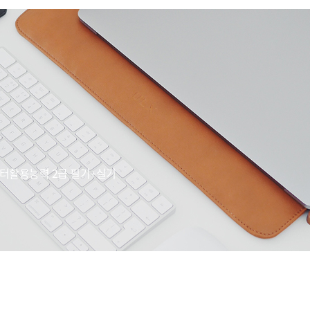
컴퓨터활용능력 2급 필기+실기