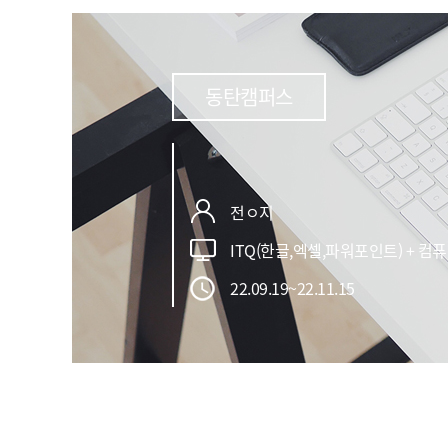
동탄캠퍼스
전ㅇ지
ITQ(한글,엑셀,파워포인트) + 
22.09.19~22.11.15