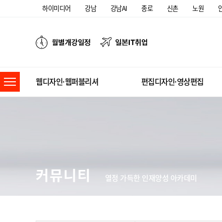
하이미디어
강남
강남AI
종로
신촌
노원
웹디자인·웹퍼블리셔
편집디자인·영상편집
커뮤니티
열정 가득한 인재양성 아카데미