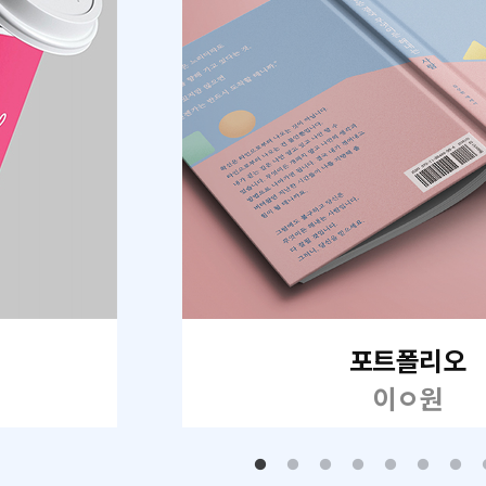
포트폴리오
이ㅇ원