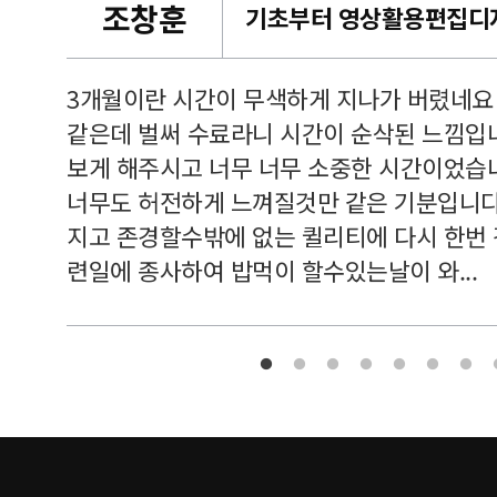
조창훈
캠퍼스
르쳐주셔
3개월이란 시간이 무색하게 지나가 버렸네요
여기 와
같은데 벌써 수료라니 시간이 순삭된 느낌입
보게 해주시고 너무 너무 소중한 시간이었습니
너무도 허전하게 느껴질것만 같은 기분입니다
지고 존경할수밖에 없는 퀼리티에 다시 한번
련일에 종사하여 밥먹이 할수있는날이 와...