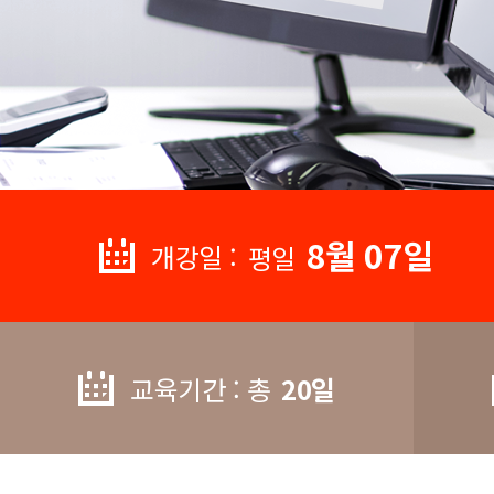
8월 07일
개강일 :
평일
교육기간 : 총
20일