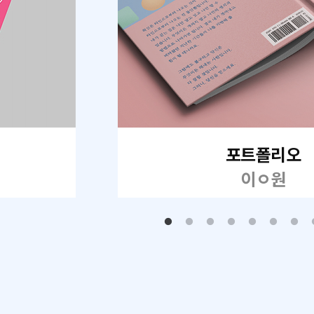
포트폴리오
이ㅇ원