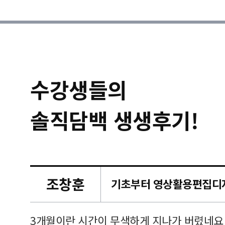
수강생들의
솔직담백 생생후기!
조창훈
캠퍼스
르쳐주셔
3개월이란 시간이 무색하게 지나가 버렸네요