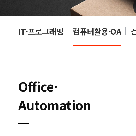
RP
IT·프로그래밍
컴퓨터활용·OA
Office·
Automation