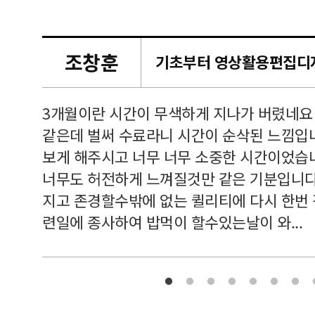
조창훈
캠퍼스
르쳐주셔
3개월이란 시간이 무색하게 지나가 버렸네요
여기 와
같은데 벌써 수료라니 시간이 순삭된 느낌입
보게 해주시고 너무 너무 소중한 시간이었습니
너무도 허전하게 느껴질것만 같은 기분입니다
지고 존경할수밖에 없는 퀼리티에 다시 한번
련일에 종사하여 밥먹이 할수있는날이 와...