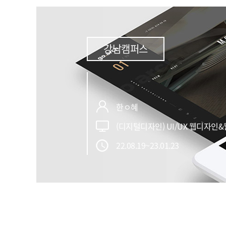
강남캠퍼스
한ㅇ혜
(디지털디자인) UI/UX 웹디자인&
22.08.19~23.01.23