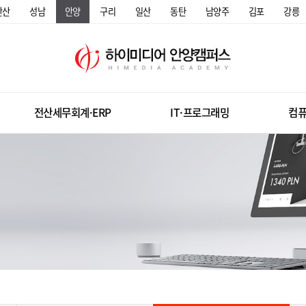
안산
성남
안양
구리
일산
동탄
남양주
김포
강릉
전산세무회계·ERP
IT·프로그래밍
컴퓨