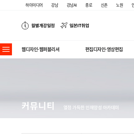
하이미디어
강남
강남AI
종로
신촌
노원
웹디자인·웹퍼블리셔
편집디자인·영상편집
커뮤니티
열정 가득한 인재양성 아카데미