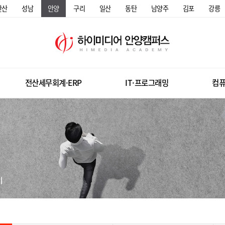
안산
성남
안양
구리
일산
동탄
남양주
김포
강릉
전산세무회계·ERP
IT·프로그래밍
컴퓨
미