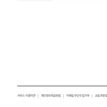
서비스 이용약관
|
개인정보취급방침
|
이메일 무단수집거부
|
교습과정및