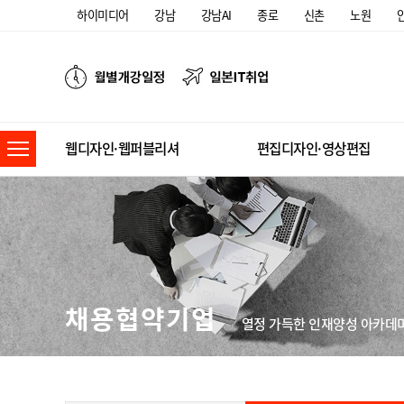
하이미디어
강남
강남AI
종로
신촌
노원
웹디자인·웹퍼블리셔
편집디자인·영상편집
채용협약기업
열정 가득한 인재양성 아카데