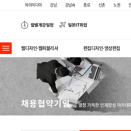
하이미디어
강남
강남AI
종로
신촌
노원
웹디자인·웹퍼블리셔
편집디자인·영상편집
채용협약기업
열정 가득한 인재양성 아카데