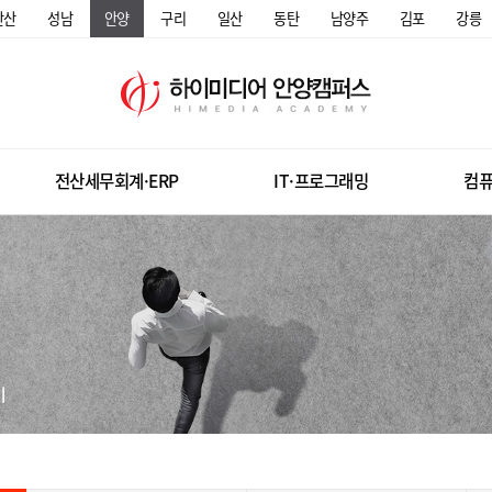
안산
성남
안양
구리
일산
동탄
남양주
김포
강릉
전산세무회계·ERP
IT·프로그래밍
컴퓨
미