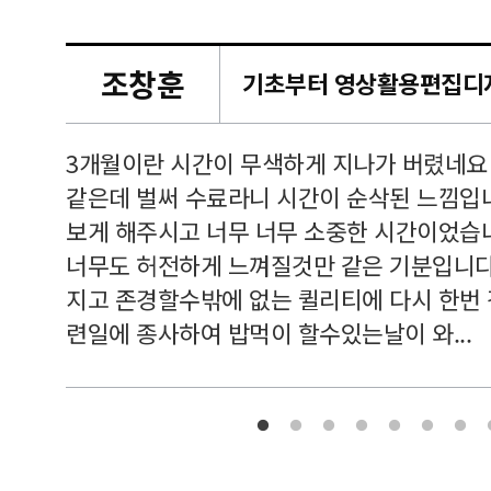
조창훈
캠퍼스
르쳐주셔
3개월이란 시간이 무색하게 지나가 버렸네요
여기 와
같은데 벌써 수료라니 시간이 순삭된 느낌입
보게 해주시고 너무 너무 소중한 시간이었습니
너무도 허전하게 느껴질것만 같은 기분입니다
지고 존경할수밖에 없는 퀼리티에 다시 한번
련일에 종사하여 밥먹이 할수있는날이 와...